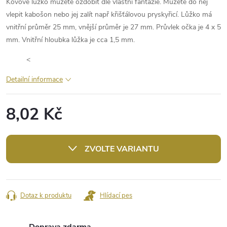
Kovové lůžko můžete ozdobit dle vlastní fantazie. Můžete do něj
vlepit kabošon nebo jej zalít např křišťálovou pryskyřicí. Lůžko má
vnitřní průměr 25 mm, vnější průměr je 27 mm. Průvlek očka je 4 x 5
mm. Vnitřní hloubka lůžka je cca 1,5 mm.
<
Detailní informace
8,02 Kč
Měrná
cena:
ZVOLTE VARIANTU
Dotaz k produktu
Hlídací pes
Doprava zdarma