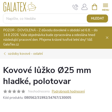
Přejít
NÁKUPNÍ
KOŠÍK
na
obsah
HLEDAT
POZOR - DOVOLENÁ - Z důvodu dovolené v období od 6.8. - do
14.8.2026. Vaše objednávka bude zpracována a odeslána hned
následující pracovní den. Přejeme krásné tvořivé letní dny! Váš
GalaTex.cz
ozdoby kovové - ostatní
Kovové lůžko Ø25 mm
hladké, polotovar
Neohodnoceno
Podrobnosti hodnocení
Kód produktu:
080562/31992/34767/130005