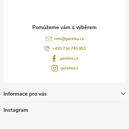
í
info
@
galatex.cz
+420 734 745 951
galatex.cz
galatexcz
Informace pro vás
Instagram