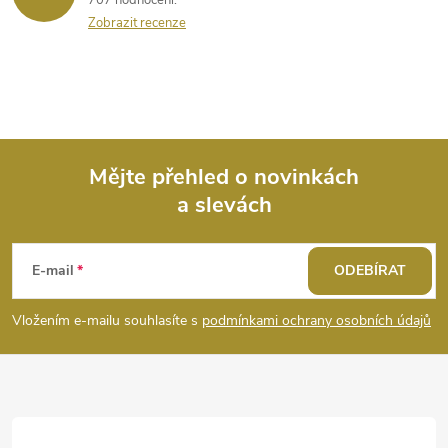
Zobrazit recenze
Mějte přehled o novinkách
a slevách
Z
á
E-mail
ODEBÍRAT
p
Vložením e-mailu souhlasíte s
podmínkami ochrany osobních údajů
a
t