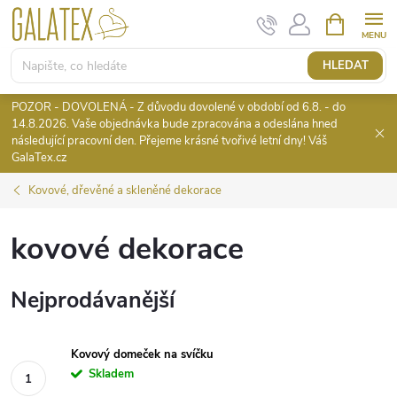
Přejít
NÁKUPNÍ
KOŠÍK
na
obsah
HLEDAT
POZOR - DOVOLENÁ - Z důvodu dovolené v období od 6.8. - do
14.8.2026. Vaše objednávka bude zpracována a odeslána hned
následující pracovní den. Přejeme krásné tvořivé letní dny! Váš
GalaTex.cz
Kovové, dřevěné a skleněné dekorace
kovové dekorace
Nejprodávanější
Kovový domeček na svíčku
Skladem