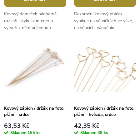
o
d
d
Kovový domeček nádherně
Dekorační kovový ptáček
u
rozzáří jakýkoliv interiér a
vynikne na větvičkách ve váze,
vytvoří v něm příjemnou
na věncích, vánočním
u
atmosféru. Vleze se do něj
stromečku apod. Svým
k
svíčka s průměrem až 5 cm. Je
zpracováním zapadá do vintage
k
stabilní a na...
stylu.Rozměry: 5 x 8 cm
t
t
ů
ů
Kovový zápich / držák na foto,
Kovový zápich / držák na foto,
přání - srdce
přání - hvězda, srdce
63,53 Kč
42,35 Kč
Skladem
165 ks
Skladem
38 ks