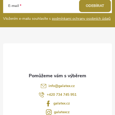
i
á
E-mail
ODEBÍRAT
s
p
Vložením e-mailu souhlasíte s
podmínkami ochrany osobních údajů
u
a
t
í
info
@
galatex.cz
+420 734 745 951
galatex.cz
galatexcz