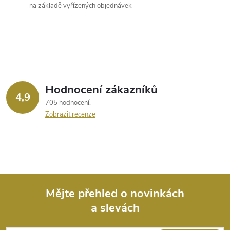
a
na základě vyřízených objednávek
c
í
p
r
Hodnocení zákazníků
4,9
705 hodnocení
v
Zobrazit recenze
k
y
v
ý
Mějte přehled o novinkách
a slevách
Z
p