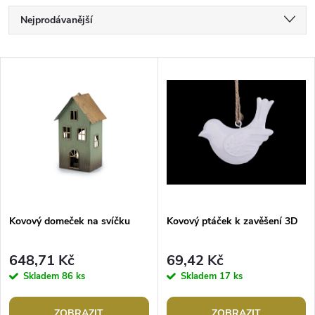
Ř
Nejprodávanější
a
Nejlevnější
V
Nejdražší
z
ý
Abecedně
e
p
n
i
í
s
p
Kovový domeček na svíčku
Kovový ptáček k zavěšení 3D
p
r
648,71 Kč
69,42 Kč
r
Skladem
86 ks
Skladem
17 ks
o
ZOBRAZIT
ZOBRAZIT