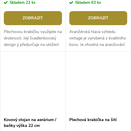
Skladem
22 ks
Skladem
63 ks
ZOBRAZIT
ZOBRAZIT
Plechovou krabičku využijete na
Aranžérská hlava vzhledu
drobnosti. Její švadlenkovský
vintage je vyrobená z kvalitního
design ji předurčuje na uložení
kovu. Je vhodná na aranžování
šicích potřeb jako jsou knoflíky,
klobouků, čepic nebo paruk.
jehly, nitě,...
Hlavu využijete nejen na...
Kovový stojan na aerárium /
Plechová krabička na šití
baňky výška 22 cm