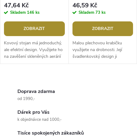
47,64 Kč
46,59 Kč
Skladem
146 ks
Skladem
73 ks
ZOBRAZIT
ZOBRAZIT
Kovový stojan má jednoduchý,
Malou plechovou krabičku
ale efektní design. Využijete ho
využijete na drobnosti. Její
na zavěšení skleněných aerárií
švadlenkovský design ji
nebo baněk. Stojan má dobrou
předurčuje na uložení šicích
stabilitu a povrchový...
potřeb jako jsou knoflíky, jehly,
nitě,...
O
v
Doprava zdarma
od 1990,-
l
Dárek pro Vás
á
k objednávce nad 1000,-
d
Tisíce spokojených zákazníků