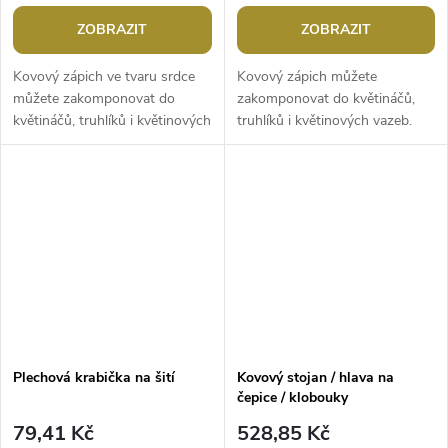
ZOBRAZIT
ZOBRAZIT
Kovový zápich ve tvaru srdce
Kovový zápich můžete
můžete zakomponovat do
zakomponovat do květináčů,
květináčů, truhlíků i květinových
truhlíků i květinových vazeb.
vazeb. Perfektně se bude
Perfektně se bude vyjímat ve
vyjímat ve valentýnských nebo...
svatebních aranžmá, parádu
udělá také na...
Plechová krabička na šití
Kovový stojan / hlava na
čepice / klobouky
79,41 Kč
528,85 Kč