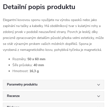
Detailní popis produktu
Elegantní kovovou sponu využijete na výrobu opasků nebo jako
zapínání na tašky a kabelky. Má obdélníkový tvar s kulatými rohy a
zdobný prvek v podobě neuzavřené strany. Povrch je lesklý, díky
precizně zpracovaným detailům působí přezka velmi esteticky, může
se stát výrazným prvkem vašich módních doplňků. Spona je
vyrobená z nemagnetického kovu, pohyblivá tyčinka je magnetická.
Rozměry:
50 x 60 mm
Šíře průvleku:
40 mm
Hmotnost:
16,3 g
Parametry produktu
Recenze