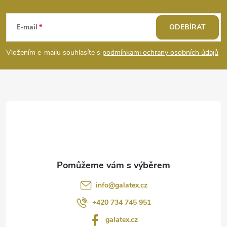
Z
á
E-mail
ODEBÍRAT
p
Vložením e-mailu souhlasíte s
podmínkami ochrany osobních údajů
a
t
í
info
@
galatex.cz
+420 734 745 951
galatex.cz