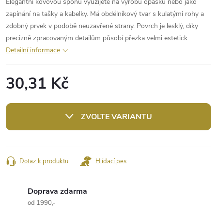
Elegantní kovovou sponu využijete na výrobu opasků nebo jako
zapínání na tašky a kabelky. Má obdélníkový tvar s kulatými rohy a
zdobný prvek v podobě neuzavřené strany. Povrch je lesklý, díky
precizně zpracovaným detailům působí přezka velmi estetick
Detailní informace
30,31 Kč
Měrná
cena:
ZVOLTE VARIANTU
Dotaz k produktu
Hlídací pes
Doprava zdarma
od 1990,-