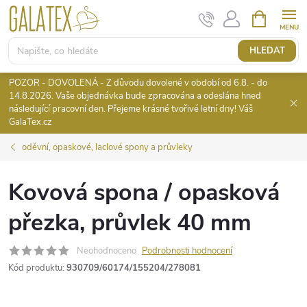
Přejít
NÁKUPNÍ
KOŠÍK
na
obsah
HLEDAT
POZOR - DOVOLENÁ - Z důvodu dovolené v období od 6.8. - do
14.8.2026. Vaše objednávka bude zpracována a odeslána hned
následující pracovní den. Přejeme krásné tvořivé letní dny! Váš
GalaTex.cz
oděvní, opaskové, laclové spony a průvleky
Kovová spona / opasková
přezka, průvlek 40 mm
Neohodnoceno
Podrobnosti hodnocení
Kód produktu:
930709/60174/155204/278081