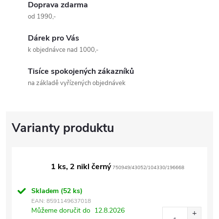
Doprava zdarma
od 1990,-
Dárek pro Vás
k objednávce nad 1000,-
Tisíce spokojených zákazníků
na základě vyřízených objednávek
1 ks, 2 nikl černý
750949/43052/104330/196668
Skladem
(52 ks)
EAN:
8591149637018
Můžeme doručit do
12.8.2026