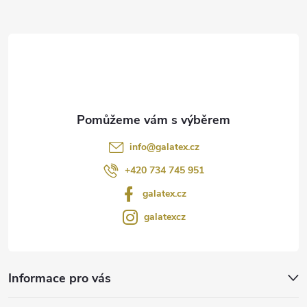
a
t
í
info
@
galatex.cz
+420 734 745 951
galatex.cz
galatexcz
Informace pro vás