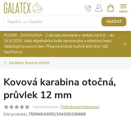
Přejít
NÁKUPNÍ
KOŠÍK
na
obsah
HLEDAT
POZOR - DOVOLENÁ - Z důvodu dovolené v období od 6.8. - do
14.8.2026. Vaše objednávka bude zpracována a odeslána hned
následující pracovní den. Přejeme krásné tvořivé letní dny! Váš
GalaTex.cz
karabiny kovové otočné
Kovová karabina otočná,
průvlek 12 mm
Neohodnoceno
Podrobnosti hodnocení
Kód produktu:
750949/43052/104330/196668