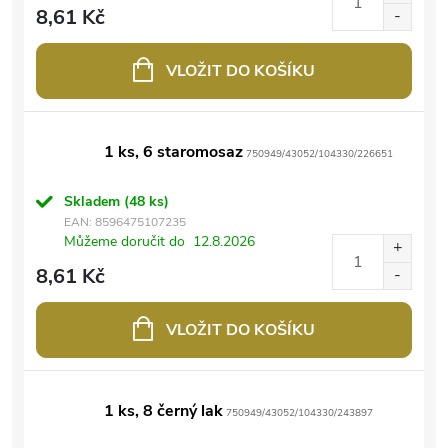
8,61 Kč
VLOŽIT DO KOŠÍKU
1 ks, 6 staromosaz
750949/43052/104330/226651
Skladem
(48 ks)
EAN:
8596475107235
Můžeme doručit do
12.8.2026
8,61 Kč
VLOŽIT DO KOŠÍKU
1 ks, 8 černý lak
750949/43052/104330/243897