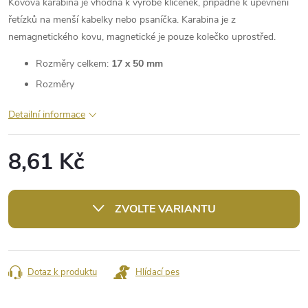
Kovová karabina je vhodná k výrobě klíčenek, případně k upevnění
řetízků na menší kabelky nebo psaníčka. Karabina je z
nemagnetického kovu, magnetické je pouze kolečko uprostřed.
Rozměry celkem:
17 x 50 mm
Rozměry
Detailní informace
8,61 Kč
Měrná
cena:
ZVOLTE VARIANTU
Dotaz k produktu
Hlídací pes