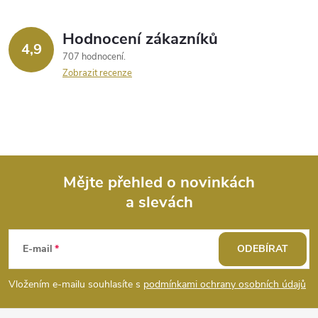
Hodnocení zákazníků
4,9
707 hodnocení
Zobrazit recenze
Mějte přehled o novinkách
a slevách
Z
á
E-mail
ODEBÍRAT
p
Vložením e-mailu souhlasíte s
podmínkami ochrany osobních údajů