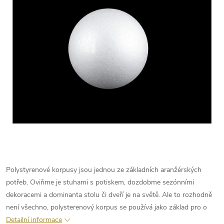
Polystyrenové korpusy jsou jednou ze základních aranžérských
potřeb. Oviňme je stuhami s potiskem, dozdobme sezónními
dekoracemi a dominanta stolu či dveří je na světě. Ale to rozhodně
není všechno, polysterenový korpus se používá jako základ pro o
Detailní informace