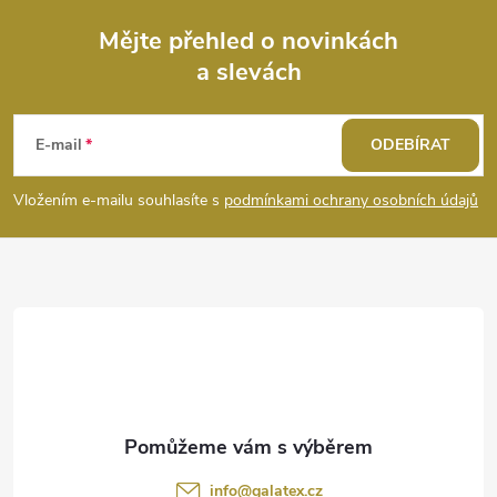
Mějte přehled o novinkách
a slevách
Z
á
E-mail
ODEBÍRAT
p
Vložením e-mailu souhlasíte s
podmínkami ochrany osobních údajů
a
t
í
info
@
galatex.cz