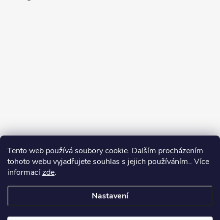
Tento web používá soubory cookie. Dalším procházením
tohoto webu vyjadřujete souhlas s jejich používáním.. Více
informací
zde
.
Sledovat na Instagramu
Nastavení
Copyright 2026
GalaTex.cz
. Všechna práva vyhrazena.
Upravit
nastavení cookies