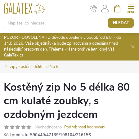
Přejít
NÁKUPNÍ
KOŠÍK
na
obsah
HLEDAT
POZOR - DOVOLENÁ - Z důvodu dovolené v období od 6.8. - do
14.8.2026. Vaše objednávka bude zpracována a odeslána hned
následující pracovní den. Přejeme krásné tvořivé letní dny! Váš
GalaTex.cz
zipy kostěné dělitelné No 5
Kostěný zip No 5 délka 80
cm kulaté zoubky, s
ozdobným jezdcem
Neohodnoceno
Podrobnosti hodnocení
Kód produktu:
590449/47139/108104/216156