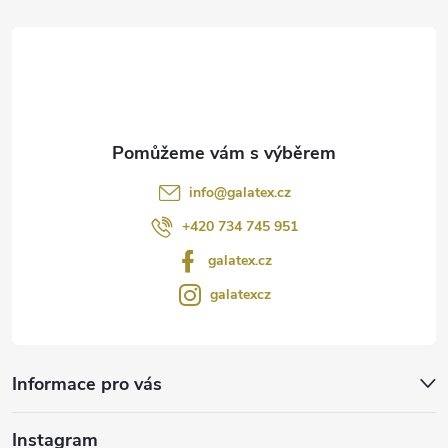
t
í
info
@
galatex.cz
+420 734 745 951
galatex.cz
galatexcz
Informace pro vás
Instagram