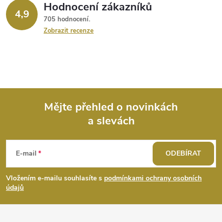
Hodnocení zákazníků
4,9
705 hodnocení
Zobrazit recenze
Mějte přehled o novinkách
a slevách
Z
á
E-mail
ODEBÍRAT
p
Vložením e-mailu souhlasíte s
podmínkami ochrany osobních
údajů
a