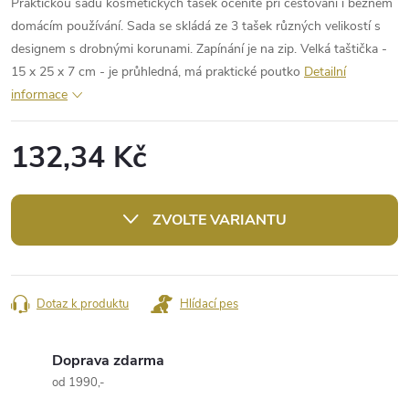
Praktickou sadu kosmetických tašek oceníte při cestování i běžném
domácím používání. Sada se skládá ze 3 tašek různých velikostí s
designem s drobnými korunami. Zapínání je na zip. Velká taštička -
15 x 25 x 7 cm - je průhledná, má praktické poutko
Detailní
informace
132,34 Kč
Měrná
cena:
ZVOLTE VARIANTU
Dotaz k produktu
Hlídací pes
Doprava zdarma
od 1990,-