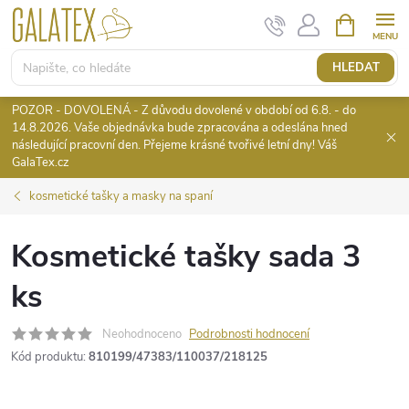
Přejít
NÁKUPNÍ
KOŠÍK
na
obsah
HLEDAT
POZOR - DOVOLENÁ - Z důvodu dovolené v období od 6.8. - do
14.8.2026. Vaše objednávka bude zpracována a odeslána hned
následující pracovní den. Přejeme krásné tvořivé letní dny! Váš
GalaTex.cz
kosmetické tašky a masky na spaní
Kosmetické tašky sada 3
ks
Neohodnoceno
Podrobnosti hodnocení
Kód produktu:
810199/47383/110037/218125