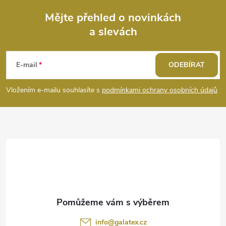
Mějte přehled o novinkách
a slevách
Z
á
E-mail
ODEBÍRAT
p
Vložením e-mailu souhlasíte s
podmínkami ochrany osobních údajů
a
t
í
info
@
galatex.cz