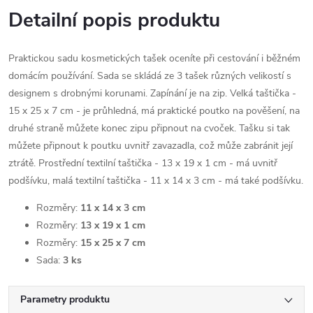
Detailní popis produktu
Praktickou sadu kosmetických tašek oceníte při cestování i běžném
domácím používání. Sada se skládá ze 3 tašek různých velikostí s
designem s drobnými korunami. Zapínání je na zip. Velká taštička -
15 x 25 x 7 cm - je průhledná, má praktické poutko na pověšení, na
druhé straně můžete konec zipu připnout na cvoček. Tašku si tak
můžete připnout k poutku uvnitř zavazadla, což může zabránit její
ztrátě. Prostřední textilní taštička - 13 x 19 x 1 cm - má uvnitř
podšívku, malá textilní taštička - 11 x 14 x 3 cm - má také podšívku.
Rozměry:
11 x 14 x 3 cm
Rozměry:
13 x 19 x 1 cm
Rozměry:
15 x 25 x 7 cm
Sada:
3 ks
Parametry produktu