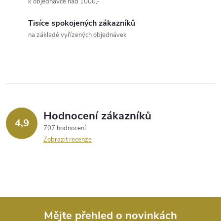
á
k objednávce nad 1000,-
d
Tisíce spokojených zákazníků
a
na základě vyřízených objednávek
c
í
p
r
Hodnocení zákazníků
4,9
707 hodnocení
v
Zobrazit recenze
k
y
v
ý
Mějte přehled o novinkách