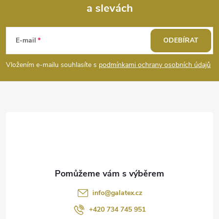
a slevách
Z
p
i
á
E-mail
ODEBÍRAT
s
p
Vložením e-mailu souhlasíte s
podmínkami ochrany osobních údajů
u
a
t
í
info
@
galatex.cz
+420 734 745 951