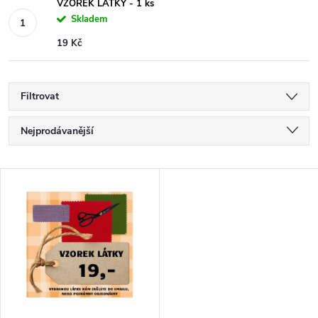
VZOREK LÁTKY - 1 ks
Skladem
19 Kč
Filtrovat
Ř
Nejprodávanější
a
Nejlevnější
V
Nejdražší
z
ý
Abecedně
e
p
n
i
í