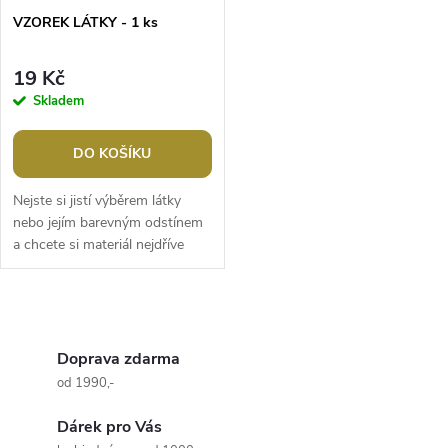
s
p
VZOREK LÁTKY - 1 ks
p
r
19 Kč
r
Skladem
o
o
DO KOŠÍKU
d
d
Nejste si jistí výběrem látky
u
nebo jejím barevným odstínem
a chcete si materiál nejdříve
u
„osahat“? Objednejte si
k
libovolné množství vzorků
k
O
t
t
v
Doprava zdarma
ů
od 1990,-
ů
l
Dárek pro Vás