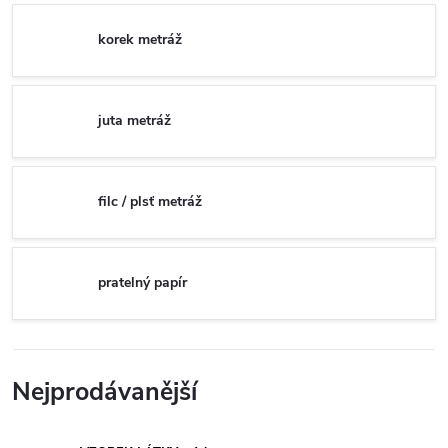
korek metráž
juta metráž
filc / plsť metráž
pratelný papír
Nejprodávanější