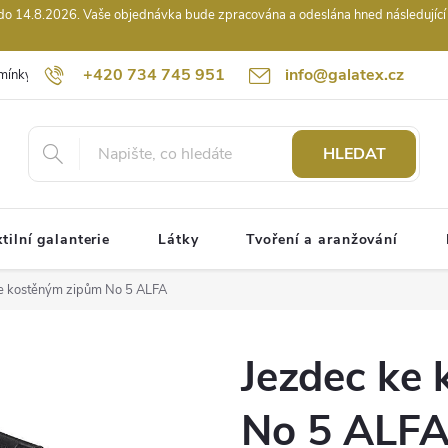
14.8.2026. Vaše objednávka bude zpracována a odeslána hned následující pr
+420 734 745 951
info@galatex.cz
mínky
Podmínky ochrany osobních údajů
Kontakty
Hodnocení
HLEDAT
tilní galanterie
Látky
Tvoření a aranžování
e kostěným zipům No 5 ALFA
Jezdec ke
No 5 ALF