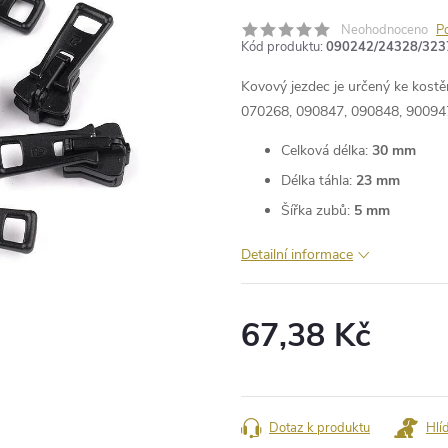
Neohodnoceno
P
Kód produktu:
090242/24328/323
Kovový jezdec je určený ke kost
070268, 090847, 090848, 90094
Celková délka:
30 mm
Délka táhla:
23 mm
Šířka zubů:
5 mm
Detailní informace
67,38 Kč
Měrná
cena:
Dotaz k produktu
Hlí