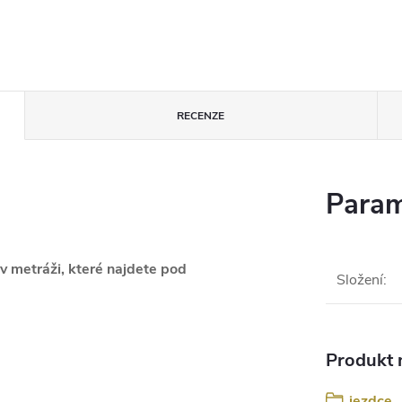
RECENZE
Param
v metráži, které najdete pod
Složení
:
Produkt n
jezdce