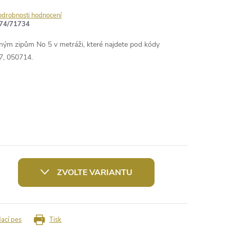
odrobnosti hodnocení
74/71734
ěným zipům No 5 v metráži, které najdete pod kódy
7, 050714.
ZVOLTE VARIANTU
dací pes
Tisk