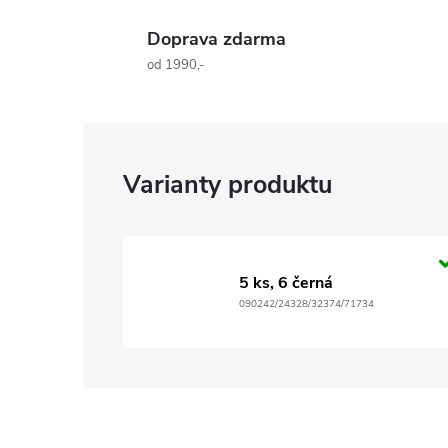
Doprava zdarma
od 1990,-
5 ks, 6 černá
090242/24328/32374/71734