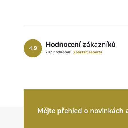
Hodnocení zákazníků
4,9
707 hodnocení
Zobrazit recenze
Z
Mějte přehled o novinkách
á