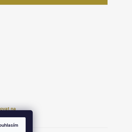
ovat na
tagramu
ouhlasím