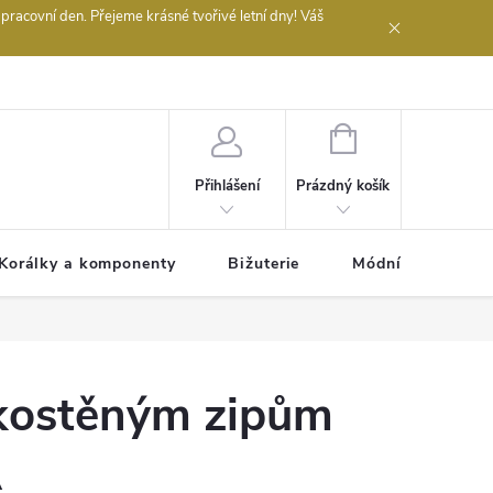
acovní den. Přejeme krásné tvořivé letní dny! Váš
 obchodu
NÁKUPNÍ
KOŠÍK
Prázdný košík
Přihlášení
Korálky a komponenty
Bižuterie
Módní doplňky
 kostěným zipům
A