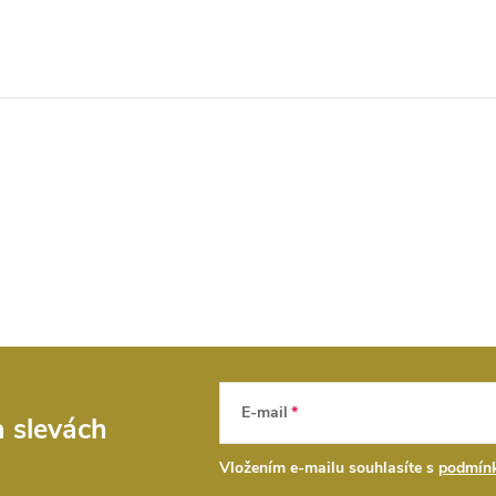
E-mail
a slevách
Vložením e-mailu souhlasíte s
podmínk