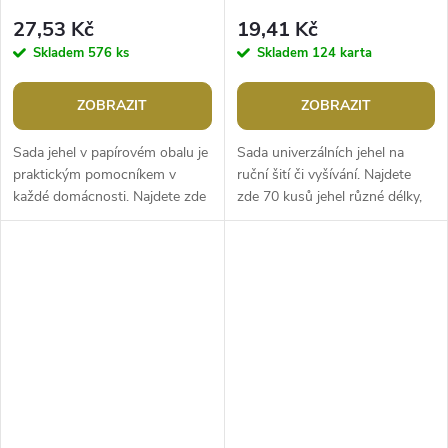
27,53 Kč
19,41 Kč
Skladem
576 ks
Skladem
124 karta
ZOBRAZIT
ZOBRAZIT
Sada jehel v papírovém obalu je
Sada univerzálních jehel na
praktickým pomocníkem v
ruční šití či vyšívání. Najdete
každé domácnosti. Najdete zde
zde 70 kusů jehel různé délky,
19 jehel (v délce 36 - 60 mm) a
průměru a velikostí uch.Délka:
navlékač.Rozměry: 13,3 x 10,3...
38 - 54 mmPrůměr jehly:...