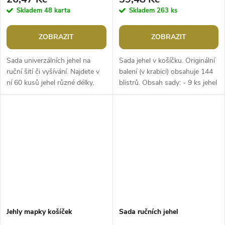
Skladem
48 karta
Skladem
263 ks
ZOBRAZIT
ZOBRAZIT
Sada univerzálních jehel na
Sada jehel v košíčku. Originální
ruční šití či vyšívání. Najdete v
balení (v krabici) obsahuje 144
ní 60 kusů jehel různé délky,
blistrů. Obsah sady: - 9 ks jehel
průměru a velikostí uch. Kromě
(42 - 50 mm) - 10 ks jehel (30 -
klasických jehel je tu...
40 mm) -...
Jehly mapky košíček
Sada ručních jehel