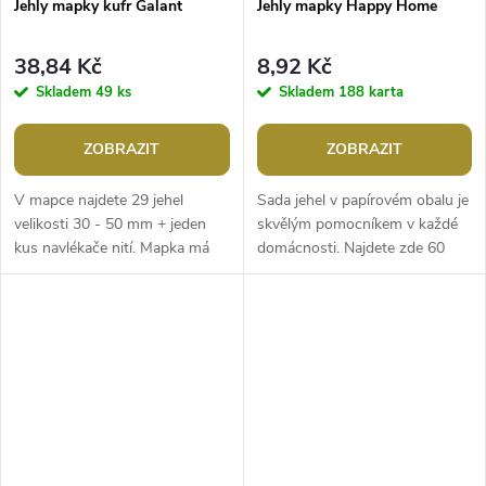
Jehly mapky kufr Galant
Jehly mapky Happy Home
38,84 Kč
8,92 Kč
Skladem
49 ks
Skladem
188 karta
ZOBRAZIT
ZOBRAZIT
V mapce najdete 29 jehel
Sada jehel v papírovém obalu je
velikosti 30 - 50 mm + jeden
skvělým pomocníkem v každé
kus navlékače nití. Mapka má
domácnosti. Najdete zde 60
výhodu, že nepotřebujete mít
jehel v délce od 34 mm do 52
jehelníček, ale po použití jehlu...
mm, a navlékač.Rozměry: 8,7
x...