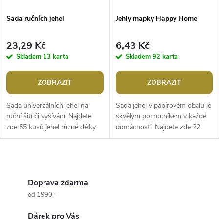
Sada ručních jehel
Jehly mapky Happy Home
23,29 Kč
6,43 Kč
Skladem
13 karta
Skladem
92 karta
ZOBRAZIT
ZOBRAZIT
Sada univerzálních jehel na
Sada jehel v papírovém obalu je
ruční šití či vyšívání. Najdete
skvělým pomocníkem v každé
zde 55 kusů jehel různé délky,
domácnosti. Najdete zde 22
průměru a velikostí uch, kromě
jehel, dlouhých 38 mm, a
klasických jehel je tu...
navlékač.Rozměry: 8,5 x 12,5
cmSada:...
O
v
Doprava zdarma
od 1990,-
l
Dárek pro Vás