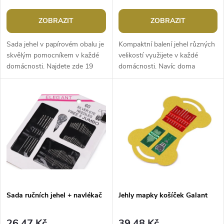
r
o
o
ZOBRAZIT
ZOBRAZIT
d
d
Sada jehel v papírovém obalu je
Kompaktní balení jehel různých
u
skvělým pomocníkem v každé
velikostí využijete v každé
domácnosti. Najdete zde 19
domácnosti. Navíc doma
u
jehel (v délce 38 mm) a
nemusíte mít ani jehelníček,
k
navlékač.Rozměry: 12 x 9
plastová krabička je ideální...
k
cmSada: 19 +...
t
t
ů
ů
Sada ručních jehel + navlékač
Jehly mapky košíček Galant
26,47 Kč
39,48 Kč