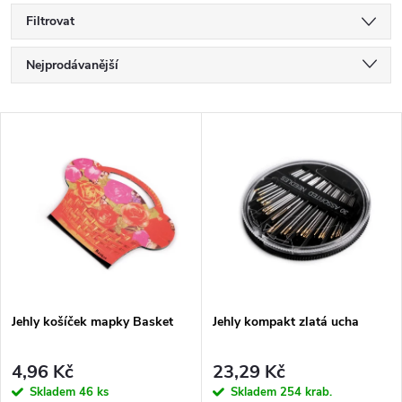
Filtrovat
Ř
Nejprodávanější
a
Nejlevnější
V
Nejdražší
z
ý
Abecedně
e
p
n
i
í
s
p
Jehly košíček mapky Basket
Jehly kompakt zlatá ucha
p
r
4,96 Kč
23,29 Kč
Skladem
46 ks
Skladem
254 krab.