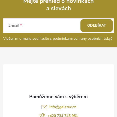
ý
Mějte přehled o novinkách
a slevách
Z
p
i
á
E-mail
ODEBÍRAT
s
p
Vložením e-mailu souhlasíte s
podmínkami ochrany osobních údajů
u
a
t
í
info
@
galatex.cz
+420 734 745 951