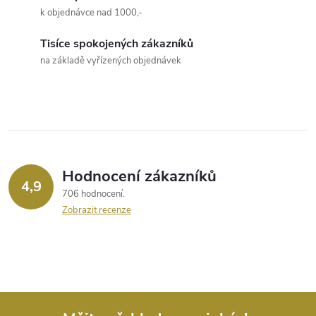
á
k objednávce nad 1000,-
d
Tisíce spokojených zákazníků
a
na základě vyřízených objednávek
c
í
p
r
Hodnocení zákazníků
4,9
706 hodnocení
v
Zobrazit recenze
k
y
v