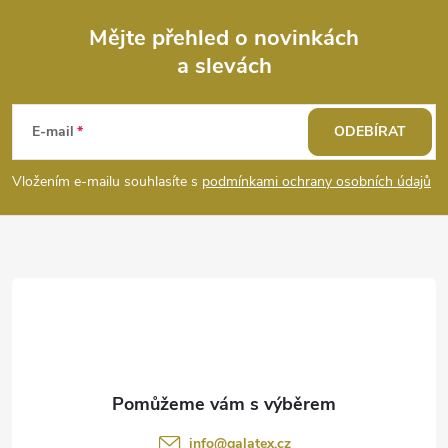
Mějte přehled o novinkách
a slevách
Z
á
E-mail
ODEBÍRAT
p
Vložením e-mailu souhlasíte s
podmínkami ochrany osobních údajů
a
t
í
info
@
galatex.cz