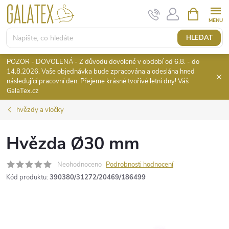
Přejít
NÁKUPNÍ
KOŠÍK
na
obsah
HLEDAT
POZOR - DOVOLENÁ - Z důvodu dovolené v období od 6.8. - do
14.8.2026. Vaše objednávka bude zpracována a odeslána hned
následující pracovní den. Přejeme krásné tvořivé letní dny! Váš
GalaTex.cz
hvězdy a vločky
Hvězda Ø30 mm
Neohodnoceno
Podrobnosti hodnocení
Kód produktu:
390380/31272/20469/186499