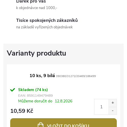
Dárek pro Vás
k objednávce nad 1000,-
Tisíce spokojených zákazníků
na základě vyřízených objednávek
10 ks, 9 bílá
390380/31272/20469/186499
Skladem
(74 ks)
EAN:
8591149479489
Můžeme doručit do
12.8.2026
10,59 Kč
VLOŽIT DO KOŠÍKU