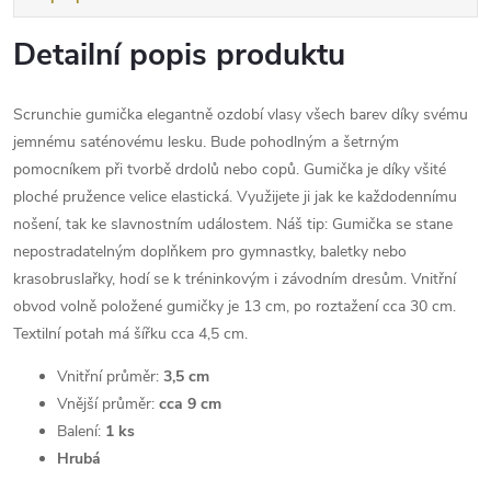
Detailní popis produktu
Scrunchie gumička elegantně ozdobí vlasy všech barev díky svému
jemnému saténovému lesku. Bude pohodlným a šetrným
pomocníkem při tvorbě drdolů nebo copů. Gumička je díky všité
ploché pružence velice elastická. Využijete ji jak ke každodennímu
nošení, tak ke slavnostním událostem. Náš tip: Gumička se stane
nepostradatelným doplňkem pro gymnastky, baletky nebo
krasobruslařky, hodí se k tréninkovým i závodním dresům. Vnitřní
obvod volně položené gumičky je 13 cm, po roztažení cca 30 cm.
Textilní potah má šířku cca 4,5 cm.
Vnitřní průměr:
3,5 cm
Vnější průměr:
cca 9 cm
Balení:
1 ks
Hrubá