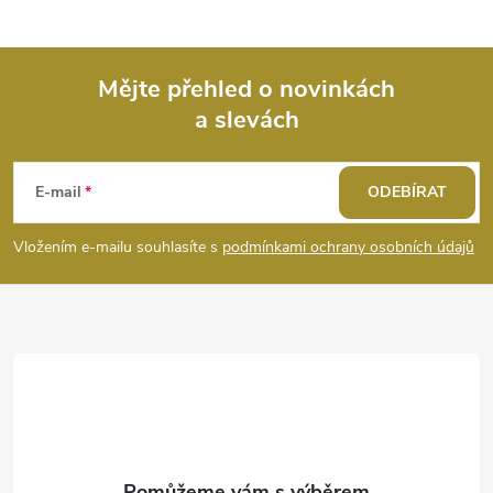
Mějte přehled o novinkách
a slevách
Z
á
E-mail
ODEBÍRAT
p
Vložením e-mailu souhlasíte s
podmínkami ochrany osobních údajů
a
t
í