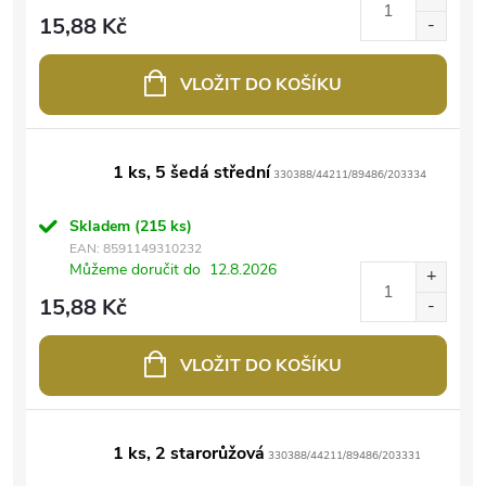
15,88 Kč
VLOŽIT DO KOŠÍKU
1 ks, 5 šedá střední
330388/44211/89486/203334
Skladem
(215 ks)
EAN:
8591149310232
Můžeme doručit do
12.8.2026
15,88 Kč
VLOŽIT DO KOŠÍKU
1 ks, 2 starorůžová
330388/44211/89486/203331