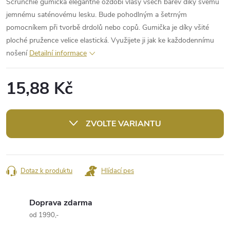
Scrunchie gumička elegantně ozdobí vlasy všech barev díky svému
jemnému saténovému lesku. Bude pohodlným a šetrným
pomocníkem při tvorbě drdolů nebo copů. Gumička je díky všité
ploché pružence velice elastická. Využijete ji jak ke každodennímu
nošení
Detailní informace
15,88 Kč
Měrná
cena:
ZVOLTE VARIANTU
Dotaz k produktu
Hlídací pes
Doprava zdarma
od 1990,-