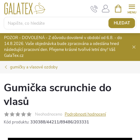
Přejít
NÁKUPNÍ
KOŠÍK
na
obsah
HLEDAT
POZOR - DOVOLENÁ - Z důvodu dovolené v období od 6.8. - do
14.8.2026. Vaše objednávka bude zpracována a odeslána hned
následující pracovní den. Přejeme krásné tvořivé letní dny! Váš
GalaTex.cz
gumičky a vlasové ozdoby
Gumička scrunchie do
vlasů
Neohodnoceno
Podrobnosti hodnocení
Kód produktu:
330388/44211/89486/203331