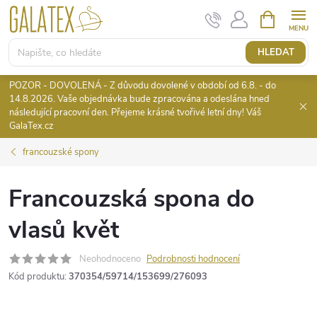
Přejít
NÁKUPNÍ
KOŠÍK
na
obsah
HLEDAT
POZOR - DOVOLENÁ - Z důvodu dovolené v období od 6.8. - do
14.8.2026. Vaše objednávka bude zpracována a odeslána hned
následující pracovní den. Přejeme krásné tvořivé letní dny! Váš
GalaTex.cz
francouzské spony
Francouzská spona do
vlasů květ
Neohodnoceno
Podrobnosti hodnocení
Kód produktu:
370354/59714/153699/276093