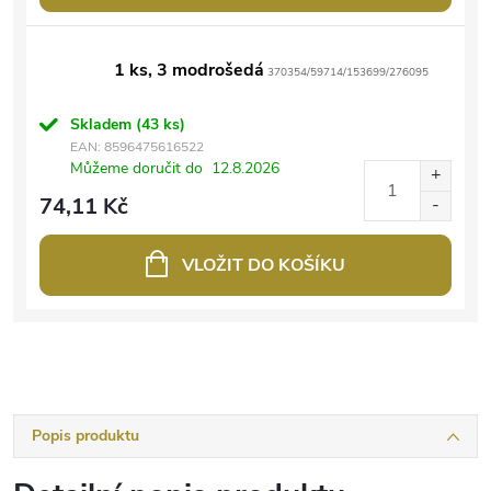
1 ks, 3 modrošedá
370354/59714/153699/276095
Skladem
(43 ks)
EAN:
8596475616522
Můžeme doručit do
12.8.2026
74,11 Kč
VLOŽIT DO KOŠÍKU
Popis produktu