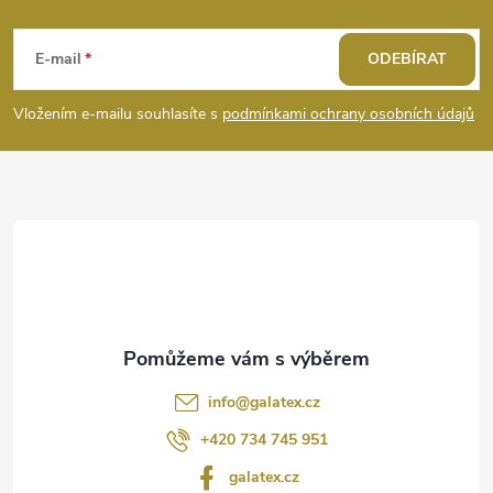
Z
á
E-mail
ODEBÍRAT
p
Vložením e-mailu souhlasíte s
podmínkami ochrany osobních údajů
a
t
í
info
@
galatex.cz
+420 734 745 951
galatex.cz