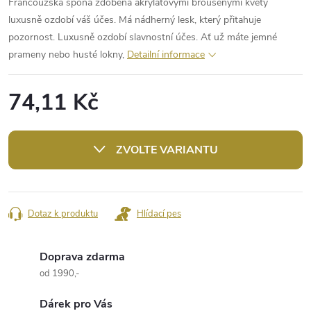
Francouzská spona zdobená akrylátovými broušenými květy
luxusně ozdobí váš účes. Má nádherný lesk, který přitahuje
pozornost. Luxusně ozdobí slavnostní účes. Ať už máte jemné
prameny nebo husté lokny,
Detailní informace
74,11 Kč
Měrná
cena:
ZVOLTE VARIANTU
Dotaz k produktu
Hlídací pes
Doprava zdarma
od 1990,-
Dárek pro Vás