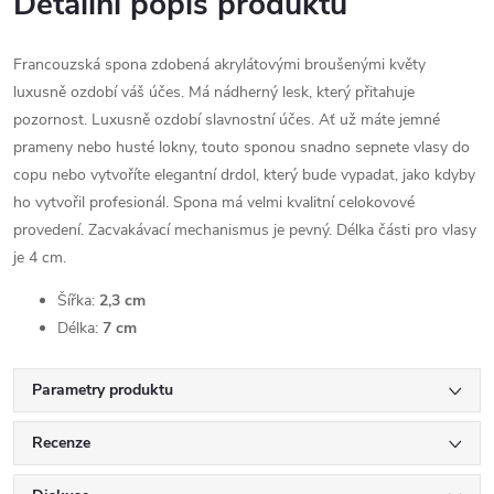
Detailní popis produktu
Francouzská spona zdobená akrylátovými broušenými květy
luxusně ozdobí váš účes. Má nádherný lesk, který přitahuje
pozornost. Luxusně ozdobí slavnostní účes. Ať už máte jemné
prameny nebo husté lokny, touto sponou snadno sepnete vlasy do
copu nebo vytvoříte elegantní drdol, který bude vypadat, jako kdyby
ho vytvořil profesionál. Spona má velmi kvalitní celokovové
provedení. Zacvakávací mechanismus je pevný. Délka části pro vlasy
je 4 cm.
Šířka:
2,3 cm
Délka:
7 cm
Parametry produktu
Recenze