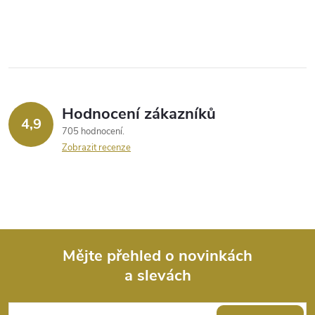
Hodnocení zákazníků
4,9
705 hodnocení
Zobrazit recenze
Mějte přehled o novinkách
a slevách
Z