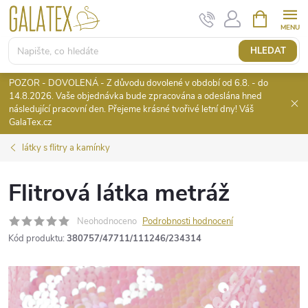
Přejít
NÁKUPNÍ
KOŠÍK
na
obsah
HLEDAT
POZOR - DOVOLENÁ - Z důvodu dovolené v období od 6.8. - do
14.8.2026. Vaše objednávka bude zpracována a odeslána hned
následující pracovní den. Přejeme krásné tvořivé letní dny! Váš
GalaTex.cz
látky s flitry a kamínky
Flitrová látka metráž
Neohodnoceno
Podrobnosti hodnocení
Kód produktu:
380757/47711/111246/234314