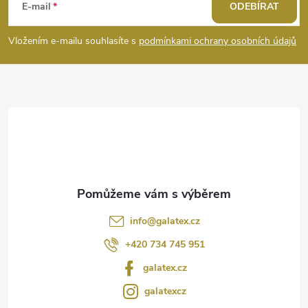
á
E-mail
ODEBÍRAT
p
Vložením e-mailu souhlasíte s
podmínkami ochrany osobních údajů
a
t
í
info
@
galatex.cz
+420 734 745 951
galatex.cz
galatexcz