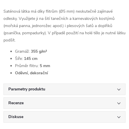
Saténová látka má díky flitrům (Ø5 mm) neskutečně zajímavé
odlesky. Využijete ji na šití tanečních a karnevalových kostýmů
(mořská panna, jednorožec apod.) i plesových šatů a doplňků
(psaníčka, pompadurky). V případě použití na holé tělo je nutné látku
podšít.
Gramáž:
355 g/m²
Šíře:
145 cm
Průměr flitru:
5 mm
Oděvní, dekorační
Parametry produktu
Recenze
Diskuse