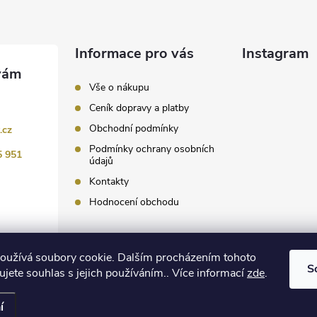
Informace pro vás
Instagram
Vše o nákupu
Ceník dopravy a platby
Obchodní podmínky
.cz
Podmínky ochrany osobních
5 951
údajů
Kontakty
Hodnocení obchodu
Sledovat 
oužívá soubory cookie. Dalším procházením tohoto
S
jete souhlas s jejich používáním.. Více informací
zde
.
 nastavení cookies
í