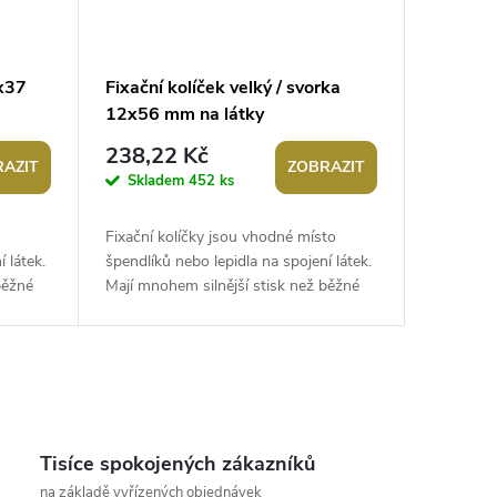
0x37
Fixační kolíček velký / svorka
12x56 mm na látky
238,22 Kč
AZIT
ZOBRAZIT
Skladem
452 ks
Fixační kolíčky jsou vhodné místo
 látek.
špendlíků nebo lepidla na spojení látek.
běžné
Mají mnohem silnější stisk než běžné
en...
kolíčky na prádlo. Využijete je...
Tisíce spokojených zákazníků
na základě vyřízených objednávek