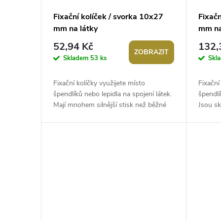
p
d
Fixační kolíček / svorka 10x27
Fixačn
mm na látky
mm na
r
u
52,94 Kč
132,
ZOBRAZIT
o
k
Skladem
53 ks
Skl
d
t
Fixační kolíčky využijete místo
Fixační
špendlíků nebo lepidla na spojení látek.
špendlí
u
Mají mnohem silnější stisk než běžné
Jsou sk
ů
kolíčky na prádlo. Jsou skvělé nejen...
by špen
k
t
ů