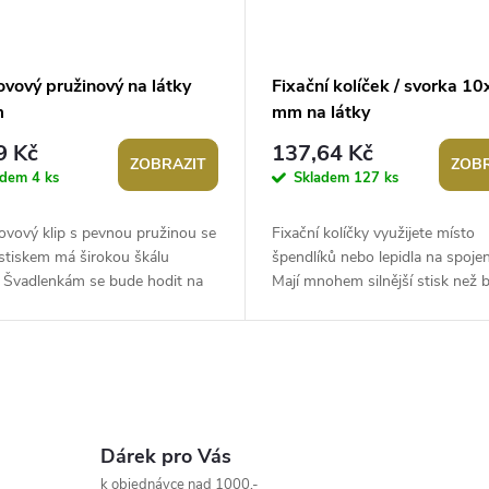
ovový pružinový na látky
Fixační kolíček / svorka 1
m
mm na látky
9 Kč
137,64 Kč
ZOBRAZIT
ZOBR
adem
4 ks
Skladem
127 ks
ovový klip s pevnou pružinou se
Fixační kolíčky využijete místo
stiskem má širokou škálu
špendlíků nebo lepidla na spojení
. Švadlenkám se bude hodit na
Mají mnohem silnější stisk než 
 látek, v domácnosti se dá...
kolíčky na prádlo. Jsou skvělé nej
Dárek pro Vás
k objednávce nad 1000,-