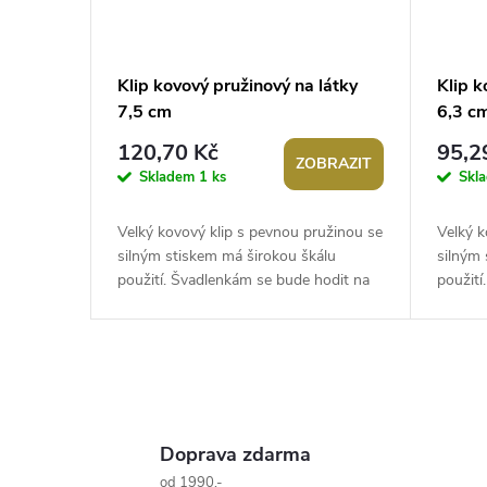
Klip kovový pružinový na látky
Klip k
7,5 cm
6,3 c
120,70 Kč
95,2
ZOBRAZIT
Skladem
1 ks
Skl
Velký kovový klip s pevnou pružinou se
Velký k
silným stiskem má širokou škálu
silným 
použití. Švadlenkám se bude hodit na
použití
sepnutí látek, v domácnosti se dá...
sepnutí
O
v
Doprava zdarma
od 1990,-