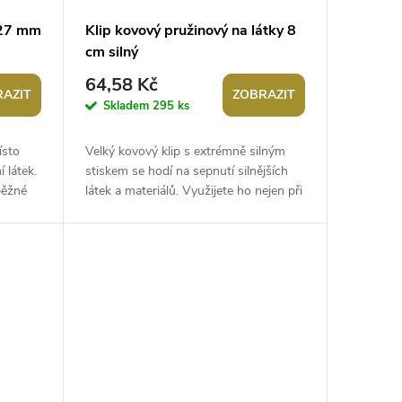
x27 mm
Klip kovový pružinový na látky 8
cm silný
64,58 Kč
AZIT
ZOBRAZIT
Skladem
295 ks
ísto
Velký kovový klip s extrémně silným
 látek.
stiskem se hodí na sepnutí silnějších
běžné
látek a materiálů. Využijete ho nejen při
šití, ale třeba i při výrobě...