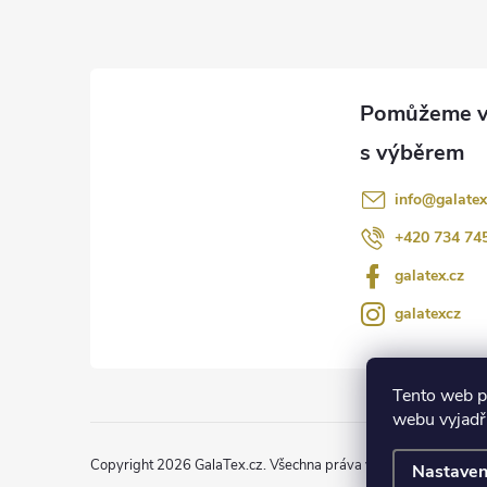
p
ý
p
a
i
t
s
í
u
info
@
galatex
+420 734 74
galatex.cz
galatexcz
Tento web p
webu vyjadřu
Copyright 2026
GalaTex.cz
. Všechna práva vyhrazena.
Upravit
Nastaven