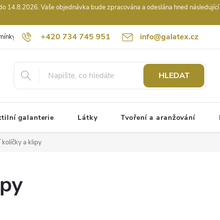
14.8.2026. Vaše objednávka bude zpracována a odeslána hned následující pr
+420 734 745 951
info@galatex.cz
mínky
Podmínky ochrany osobních údajů
Kontakty
Hodnocení
HLEDAT
tilní galanterie
Látky
Tvoření a aranžování
í kolíčky a klipy
ipy