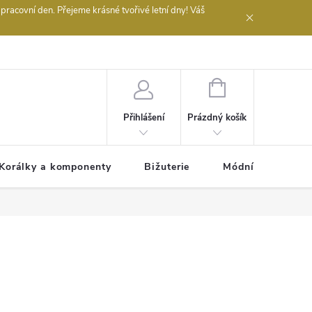
acovní den. Přejeme krásné tvořivé letní dny! Váš
 obchodu
NÁKUPNÍ
KOŠÍK
Prázdný košík
Přihlášení
Korálky a komponenty
Bižuterie
Módní doplňky