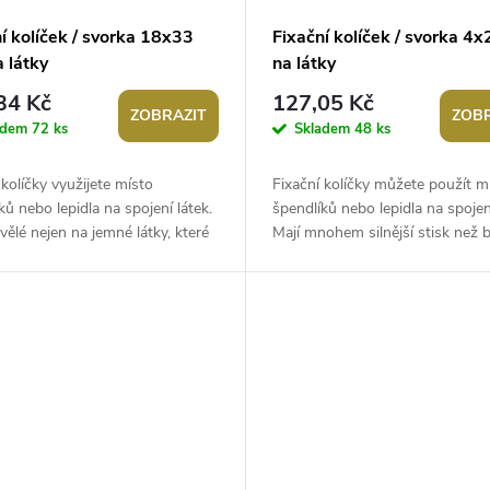
í kolíček / svorka 18x33
Fixační kolíček / svorka 4
 látky
na látky
34 Kč
127,05 Kč
ZOBRAZIT
ZOBR
adem
72 ks
Skladem
48 ks
 kolíčky využijete místo
Fixační kolíčky můžete použít m
ků nebo lepidla na spojení látek.
špendlíků nebo lepidla na spojení
vělé nejen na jemné látky, které
Mají mnohem silnější stisk než 
dlíky mohly poškodit, ale...
kolíčky na prádlo. Jsou skvělé...