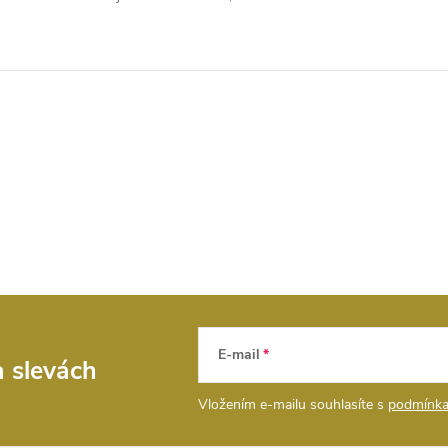
E-mail
a slevách
Vložením e-mailu souhlasíte s
podmínka