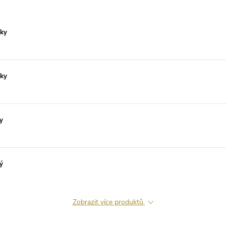
tky
tky
y
ý
Zobrazit více produktů