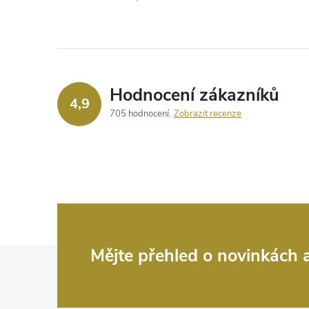
l
á
d
a
Hodnocení zákazníků
4,9
c
705 hodnocení
Zobrazit recenze
í
p
r
v
k
Z
Mějte přehled o novinkách
y
á
v