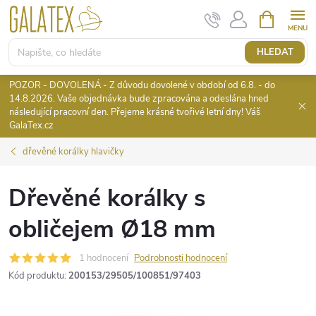
Přejít
NÁKUPNÍ
KOŠÍK
na
obsah
HLEDAT
POZOR - DOVOLENÁ - Z důvodu dovolené v období od 6.8. - do
14.8.2026. Vaše objednávka bude zpracována a odeslána hned
následující pracovní den. Přejeme krásné tvořivé letní dny! Váš
GalaTex.cz
dřevěné korálky hlavičky
Dřevěné korálky s
obličejem Ø18 mm
1 hodnocení
Podrobnosti hodnocení
Kód produktu:
200153/29505/100851/97403