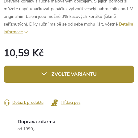
Dřevěné korálky s ručně malovaným obličejem. S jejich pomocí si
můžete např. uháčkovat panáčka, vytvořit veselý náhrdelník apod. V
originálním balení jsou možné 3% kazových korálků (šikmě
seříznutých). Díky ruční malbě se od sebe mohu lišit, včetně
Detailní
informace
10,59 Kč
Měrná
cena:
ZVOLTE VARIANTU
Dotaz k produktu
Hlídací pes
Doprava zdarma
od 1990,-