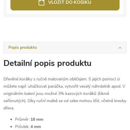
VLOŽIT DO KOŠÍKU
Popis produktu
Detailní popis produktu
Dřevěné korálky s ručně malovaným obličejem. S jejich pomocí si
můžete např. uháčkovat panáčka, vytvořit veselý náhrdelník apod. V
originálním balení jsou možné 3% kazových korálků (šikmě
seříznutých). Díky ruční malbě se od sebe mohou lišit, včetně kresby
dřeva.
Průměr:
18 mm
Průvlek:
4 mm