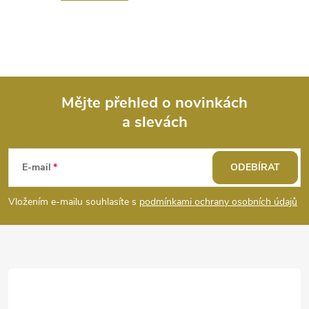
Mějte přehled o novinkách
a slevách
Z
á
E-mail
ODEBÍRAT
p
Vložením e-mailu souhlasíte s
podmínkami ochrany osobních údajů
a
t
í