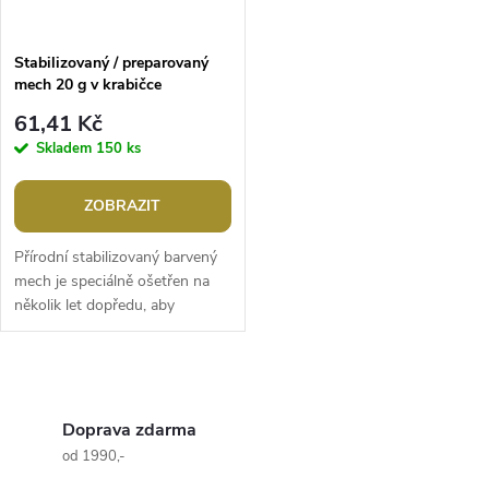
Stabilizovaný / preparovaný
mech 20 g v krabičce
61,41 Kč
Skladem
150 ks
ZOBRAZIT
Přírodní stabilizovaný barvený
mech je speciálně ošetřen na
několik let dopředu, aby
nepotřeboval žádnou vodu a
světlo. Perfektně se hodí k
výrobě...
O
v
Doprava zdarma
od 1990,-
l