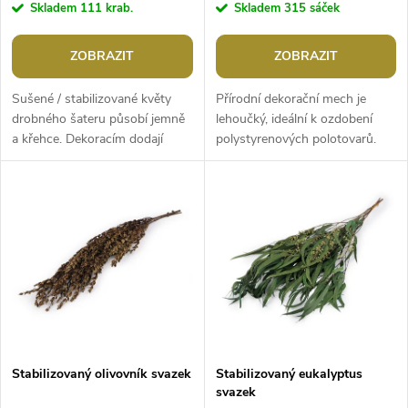
r
Skladem
111 krab.
Skladem
315 sáček
o
o
ZOBRAZIT
ZOBRAZIT
d
d
Sušené / stabilizované květy
Přírodní dekorační mech je
u
drobného šateru působí jemně
lehoučký, ideální k ozdobení
a křehce. Dekoracím dodají
polystyrenových polotovarů.
u
romantický nádech, především
Využijete ho i při výrobě věnců,
k
těm svatebním. Využijete je na...
různých dekorací a aranžmá....
k
t
t
ů
ů
Stabilizovaný olivovník svazek
Stabilizovaný eukalyptus
svazek