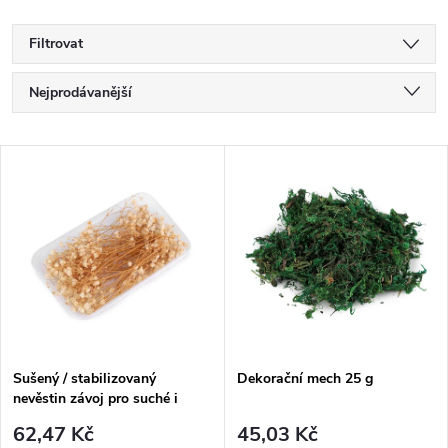
Filtrovat
Ř
Nejprodávanější
a
Nejlevnější
V
Nejdražší
z
ý
Abecedně
e
p
n
i
í
s
p
Sušený / stabilizovaný
Dekorační mech 25 g
nevěstin závoj pro suché i
p
mokré aranžování
r
62,47 Kč
45,03 Kč