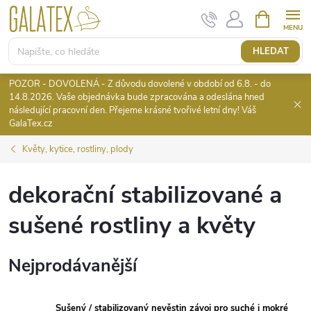
Přejít
NÁKUPNÍ
KOŠÍK
na
obsah
HLEDAT
POZOR - DOVOLENÁ - Z důvodu dovolené v období od 6.8. - do
14.8.2026. Vaše objednávka bude zpracována a odeslána hned
následující pracovní den. Přejeme krásné tvořivé letní dny! Váš
GalaTex.cz
Květy, kytice, rostliny, plody
dekorační stabilizované a
sušené rostliny a květy
Nejprodávanější
Sušený / stabilizovaný nevěstin závoj pro suché i mokré