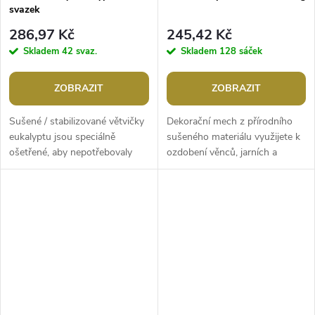
svazek
286,97 Kč
245,42 Kč
Skladem
42 svaz.
Skladem
128 sáček
ZOBRAZIT
ZOBRAZIT
Sušené / stabilizované větvičky
Dekorační mech z přírodního
eukalyptu jsou speciálně
sušeného materiálu využijete k
ošetřené, aby nepotřebovaly
ozdobení věnců, jarních a
žádnou vodu a světlo po dobu
podzimních dekorací, aranžmá
několika let. Jsou také...
apod. Mechem můžete pokrýt
hlínu...