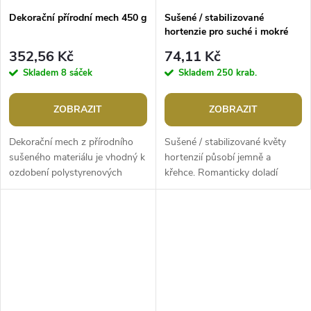
Dekorační přírodní mech 450 g
Sušené / stabilizované
hortenzie pro suché i mokré
aranžování
352,56 Kč
74,11 Kč
Skladem
8 sáček
Skladem
250 krab.
ZOBRAZIT
ZOBRAZIT
Dekorační mech z přírodního
Sušené / stabilizované květy
sušeného materiálu je vhodný k
hortenzií působí jemně a
ozdobení polystyrenových
křehce. Romanticky doladí
polotovarů, k výrobě věnců,
dekorace, věnce, sváteční tabuli,
vánočních a velikonočních
sušené vazby, ikebany, voničky...
dekorací...