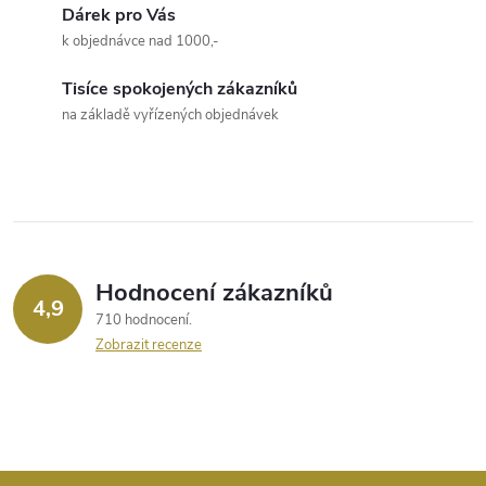
Dárek pro Vás
á
k objednávce nad 1000,-
d
Tisíce spokojených zákazníků
a
na základě vyřízených objednávek
c
í
p
r
Hodnocení zákazníků
4,9
710 hodnocení
v
Zobrazit recenze
k
y
v