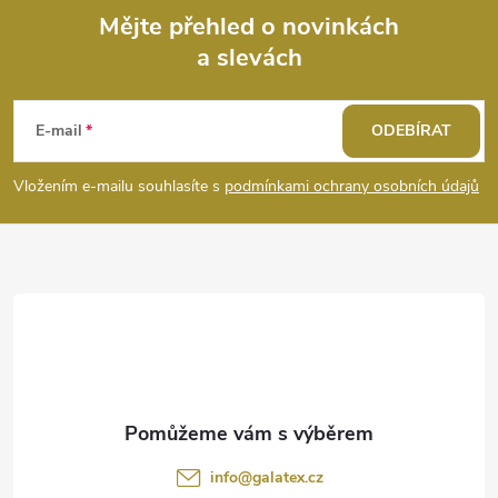
ý
Mějte přehled o novinkách
a slevách
Z
p
i
á
E-mail
ODEBÍRAT
s
p
Vložením e-mailu souhlasíte s
podmínkami ochrany osobních údajů
u
a
t
í
info
@
galatex.cz