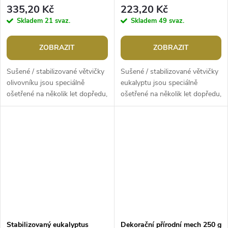
335,20 Kč
223,20 Kč
Skladem
21 svaz.
Skladem
49 svaz.
ZOBRAZIT
ZOBRAZIT
Sušené / stabilizované větvičky
Sušené / stabilizované větvičky
olivovníku jsou speciálně
eukalyptu jsou speciálně
ošetřené na několik let dopředu,
ošetřené na několik let dopředu,
aby nepotřebovaly žádnou
aby nepotřebovaly žádnou
vodu a světlo. Jsou biologicky...
vodu a světlo. Jsou biologicky...
Stabilizovaný eukalyptus
Dekorační přírodní mech 250 g