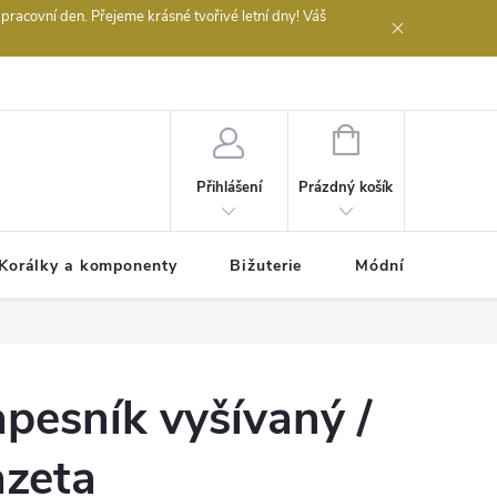
acovní den. Přejeme krásné tvořivé letní dny! Váš
 obchodu
NÁKUPNÍ
KOŠÍK
Prázdný košík
Přihlášení
Korálky a komponenty
Bižuterie
Módní doplňky
pesník vyšívaný /
azeta