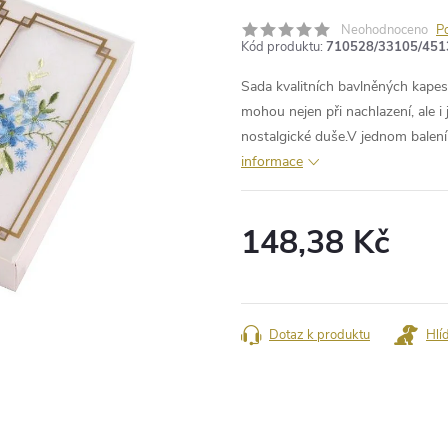
Neohodnoceno
P
Kód produktu:
710528/33105/451
Sada kvalitních bavlněných kapes
mohou nejen při nachlazení, ale i
nostalgické duše.V jednom balení
informace
148,38 Kč
Měrná
cena:
Dotaz k produktu
Hlí