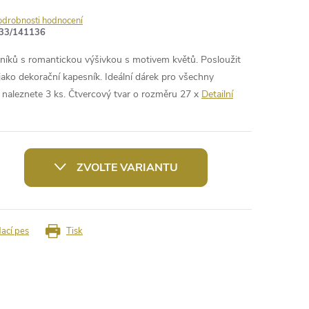
odrobnosti hodnocení
33/141136
níků s romantickou výšivkou s motivem květů. Posloužit
 jako dekorační kapesník. Ideální dárek pro všechny
 naleznete 3 ks. Čtvercový tvar o rozměru 27 x
Detailní
ZVOLTE VARIANTU
dací pes
Tisk