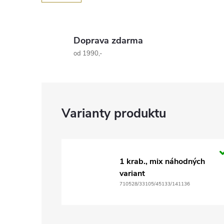
Doprava zdarma
od 1990,-
1 krab., mix náhodných
variant
710528/33105/45133/141136