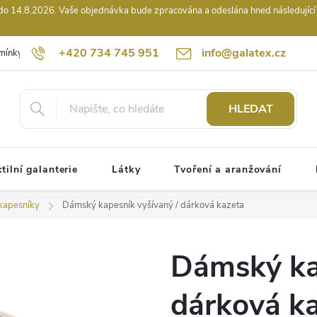
14.8.2026. Vaše objednávka bude zpracována a odeslána hned následující pr
+420 734 745 951
info@galatex.cz
mínky
Podmínky ochrany osobních údajů
Kontakty
Hodnocení
HLEDAT
tilní galanterie
Látky
Tvoření a aranžování
kapesníky
Dámský kapesník vyšívaný / dárková kazeta
Dámský ka
dárková k