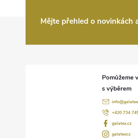
Z
Mějte přehled o novinkách
á
p
a
t
í
info
@
galatex
+420 734 74
galatex.cz
galatexcz