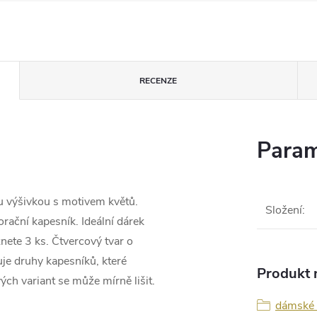
RECENZE
Param
u výšivkou s motivem květů.
Složení
:
orační kapesník. Ideální dárek
nete 3 ks. Čtvercový tvar o
je druhy kapesníků, které
Produkt n
ch variant se může mírně lišit.
dámské 