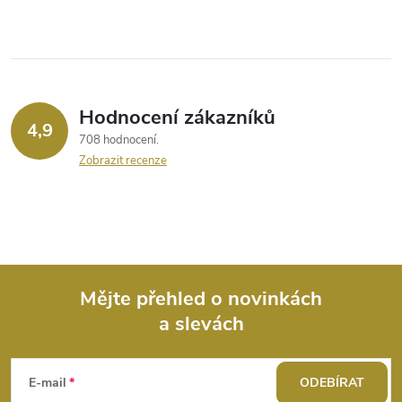
Hodnocení zákazníků
4,9
708 hodnocení
Zobrazit recenze
Mějte přehled o novinkách
a slevách
Z
á
E-mail
ODEBÍRAT