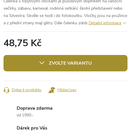
Čelenka s třpytivými vločkami je působivým doplňkem na vánoční
večírky, zábavu, karneval, rodinná setkání, školní představení nebo
na Silvestra. Skvěle se hodí i do fotokoutku. Vločky jsou na pružince
a z přední strany mají glitry. Dále čelenku zdob
Detailní informace
48,75 Kč
Měrná
cena:
ZVOLTE VARIANTU
Dotaz k produktu
Hlídací pes
Doprava zdarma
od 1990,-
Dárek pro Vás