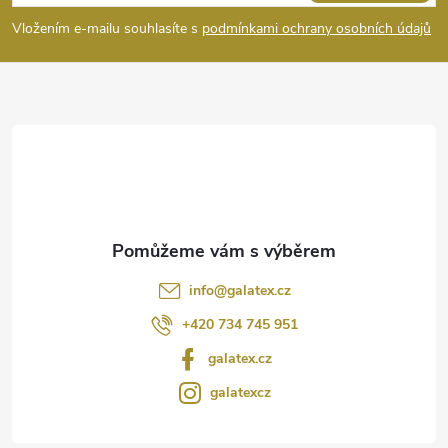
p
Vložením e-mailu souhlasíte s
podmínkami ochrany osobních údajů
a
t
í
info
@
galatex.cz
+420 734 745 951
galatex.cz
galatexcz