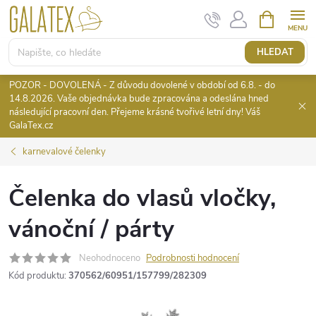
Přejít
NÁKUPNÍ
KOŠÍK
na
obsah
HLEDAT
POZOR - DOVOLENÁ - Z důvodu dovolené v období od 6.8. - do
14.8.2026. Vaše objednávka bude zpracována a odeslána hned
následující pracovní den. Přejeme krásné tvořivé letní dny! Váš
GalaTex.cz
karnevalové čelenky
Čelenka do vlasů vločky,
vánoční / párty
Neohodnoceno
Podrobnosti hodnocení
Kód produktu:
370562/60951/157799/282309