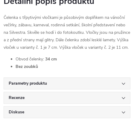
Detailní popis produktu
Čelenka s třpytivými vločkami je působivým doplňkem na vánoční
večírky, zábavu, karneval, rodinná setkání, školní představení nebo
na Silvestra. Skvěle se hodí i do fotokoutku. Vločky jsou na pružince
a z přední strany mají glitry. Dále čelenku zdobí lesklé lamety. Výška
vloček u varianty č. 1 je 7 cm. Výška vloček u varianty č. 2 je 11 cm.
Obvod čelenky:
34 cm
Bez zoubků
Parametry produktu
Recenze
Diskuse