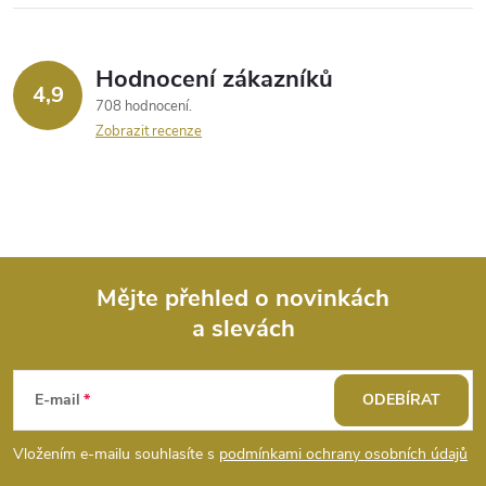
Hodnocení zákazníků
4,9
708 hodnocení
Zobrazit recenze
Mějte přehled o novinkách
a slevách
Z
á
E-mail
ODEBÍRAT
p
Vložením e-mailu souhlasíte s
podmínkami ochrany osobních údajů