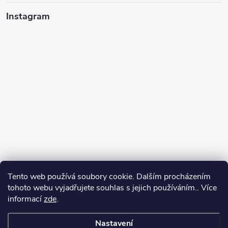
Instagram
Tento web používá soubory cookie. Dalším procházením
tohoto webu vyjadřujete souhlas s jejich používáním.. Více
informací
zde
.
Sledovat na Instagramu
Nastavení