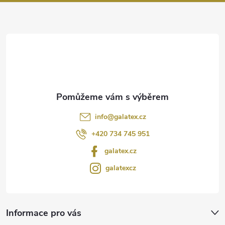
a
t
í
info
@
galatex.cz
+420 734 745 951
galatex.cz
galatexcz
Informace pro vás