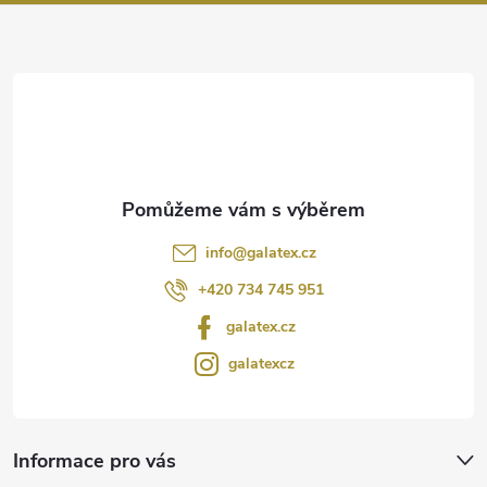
a
t
í
info
@
galatex.cz
+420 734 745 951
galatex.cz
galatexcz
Informace pro vás