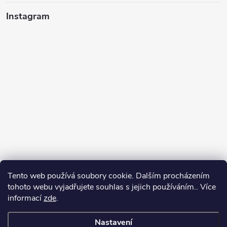
Instagram
Tento web používá soubory cookie. Dalším procházením
tohoto webu vyjadřujete souhlas s jejich používáním.. Více
informací
zde
.
Sledovat na Instagramu
Nastavení