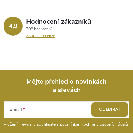
Hodnocení zákazníků
4,9
708 hodnocení
Zobrazit recenze
Mějte přehled o novinkách
a slevách
Z
á
E-mail
ODEBÍRAT
p
Vložením e-mailu souhlasíte s
podmínkami ochrany osobních údajů