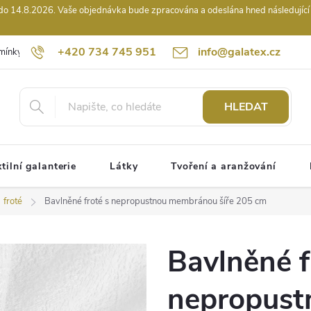
14.8.2026. Vaše objednávka bude zpracována a odeslána hned následující pr
+420 734 745 951
info@galatex.cz
mínky
Podmínky ochrany osobních údajů
Kontakty
Hodnocení
HLEDAT
tilní galanterie
Látky
Tvoření a aranžování
froté
Bavlněné froté s nepropustnou membránou šíře 205 cm
Bavlněné f
nepropus