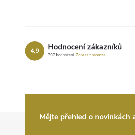
Hodnocení zákazníků
4,9
707 hodnocení
Zobrazit recenze
Z
Mějte přehled o novinkách
á