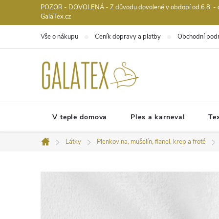
Přejít
POZOR - DOVOLENÁ - Z důvodu dovolené v období od 6.8. - do 
GalaTex.cz
na
obsah
Vše o nákupu
Ceník dopravy a platby
Obchodní pod
V teple domova
Ples a karneval
Tex
Látky
Plenkovina, mušelín, flanel, krep a froté
Domů