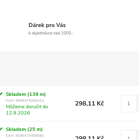
Dárek pro Vás
k objednávce nad 1000,-
Skladem
(139 m)
EAN:
8596475085410
298,11 Kč
Můžeme doručit do
12.8.2026
Skladem
(25 m)
EAN:
8596475458580
298,11 Kč