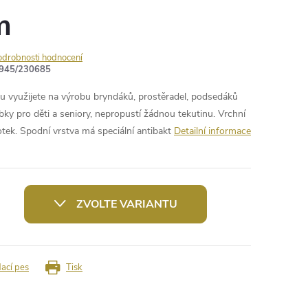
m
odrobnosti hodnocení
945/230685
využijete na výrobu bryndáků, prostěradel, podsedáků
ky pro děti a seniory, nepropustí žádnou tekutinu. Vrchní
otek. Spodní vrstva má speciální antibakt
Detailní informace
ZVOLTE VARIANTU
dací pes
Tisk