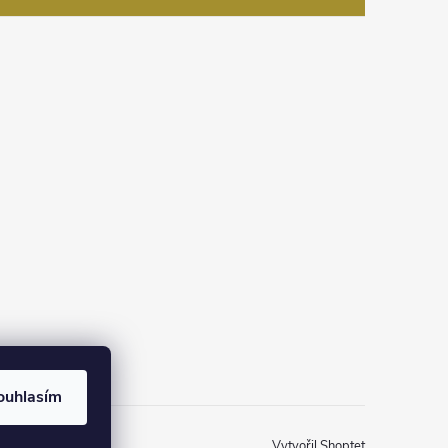
na Instagramu
ouhlasím
Vytvořil Shoptet