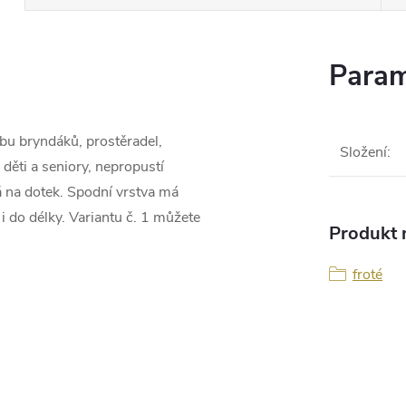
Param
bu bryndáků, prostěradel,
Složení
:
ěti a seniory, nepropustí
á na dotek. Spodní vrstva má
 i do délky. Variantu č. 1 můžete
Produkt n
froté