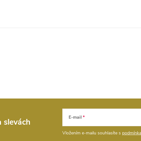
E-mail
a slevách
Vložením e-mailu souhlasíte s
podmínka