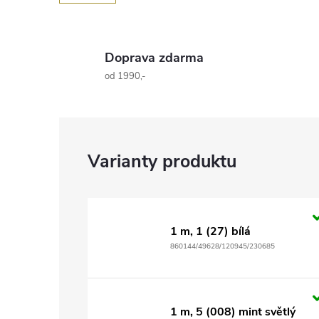
Doprava zdarma
od 1990,-
1 m, 1 (27) bílá
860144/49628/120945/230685
1 m, 5 (008) mint světlý