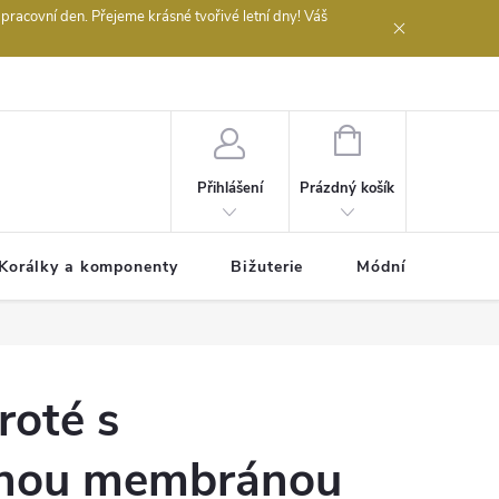
acovní den. Přejeme krásné tvořivé letní dny! Váš
 obchodu
NÁKUPNÍ
KOŠÍK
Prázdný košík
Přihlášení
Korálky a komponenty
Bižuterie
Módní doplňky
roté s
tnou membránou