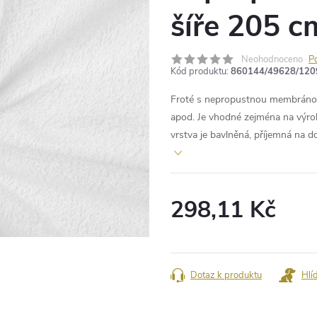
šíře 205 c
Neohodnoceno
P
Kód produktu:
860144/49628/120
Froté s nepropustnou membránou 
apod. Je vhodné zejména na výrob
vrstva je bavlněná, příjemná na d
298,11 Kč
Měrná
cena:
Dotaz k produktu
Hlí