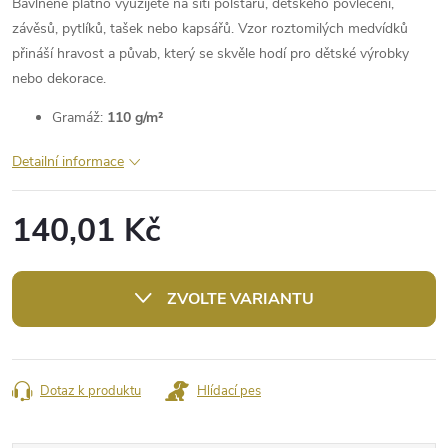
Bavlněné plátno využijete na šití polštářů, dětského povlečení,
závěsů, pytlíků, tašek nebo kapsářů. Vzor roztomilých medvídků
přináší hravost a půvab, který se skvěle hodí pro dětské výrobky
nebo dekorace.
Gramáž:
110 g/m²
Detailní informace
140,01 Kč
Měrná
cena:
ZVOLTE VARIANTU
Dotaz k produktu
Hlídací pes