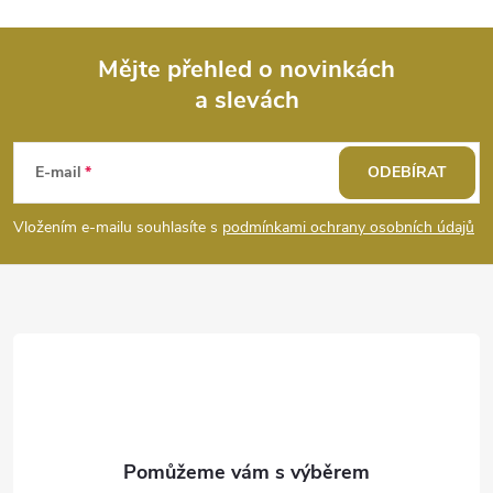
Mějte přehled o novinkách
a slevách
Z
á
E-mail
ODEBÍRAT
p
Vložením e-mailu souhlasíte s
podmínkami ochrany osobních údajů
a
t
í