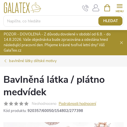
Přejít
NÁKUPNÍ
KOŠÍK
na
obsah
HLEDAT
POZOR - DOVOLENÁ - Z důvodu dovolené v období od 6.8. - do
14.8.2026. Vaše objednávka bude zpracována a odeslána hned
následující pracovní den. Přejeme krásné tvořivé letní dny! Váš
GalaTex.cz
bavlněné látky dětské motivy
Bavlněná látka / plátno
medvídek
Neohodnoceno
Podrobnosti hodnocení
Kód produktu:
920357/60050/154802/277398