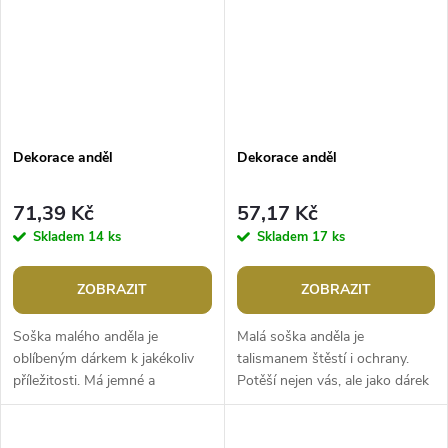
Dekorace anděl
Dekorace anděl
71,39 Kč
57,17 Kč
Skladem
14 ks
Skladem
17 ks
ZOBRAZIT
ZOBRAZIT
Soška malého anděla je
Malá soška anděla je
oblíbeným dárkem k jakékoliv
talismanem štěstí i ochrany.
příležitosti. Má jemné a
Potěší nejen vás, ale jako dárek
propracované detaily.Šířka: 2,5 -
i vaše blízké, které máte
2,8 cmVýška: 7 cm
rádi.Šířka: 3 cmVýška: 7 cm