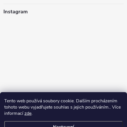
Instagram
Tento web používá soubory cookie. Dalším procházením
tohoto webu vyjadřujete souhlas s jejich používáním.. Více
informací
zde
.
Sledovat na Instagramu