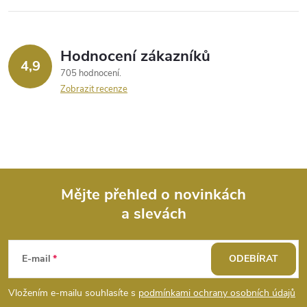
í
p
r
Hodnocení zákazníků
4,9
705 hodnocení
v
Zobrazit recenze
k
y
v
ý
Mějte přehled o novinkách
a slevách
Z
p
i
á
E-mail
ODEBÍRAT
s
p
Vložením e-mailu souhlasíte s
podmínkami ochrany osobních údajů
u