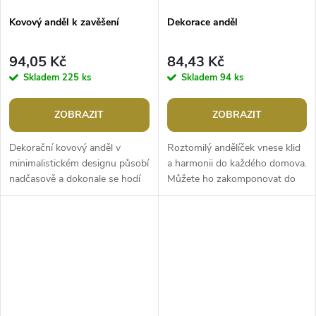
Kovový anděl k zavěšení
Dekorace anděl
94,05 Kč
84,43 Kč
Skladem
225 ks
Skladem
94 ks
ZOBRAZIT
ZOBRAZIT
Dekorační kovový anděl v
Roztomilý andělíček vnese klid
minimalistickém designu působí
a harmonii do každého domova.
nadčasově a dokonale se hodí
Můžete ho zakomponovat do
do jakéhokoliv interiéru.
věnců a různých aranžmá. Hodí
Domovu dodá pocit bezpečí a...
se i jako milý dárek....