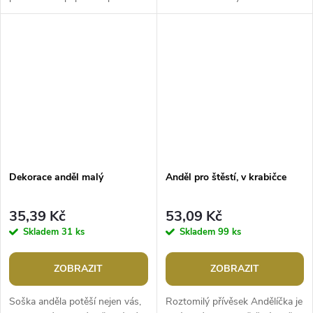
mnoha vrstvami při roztažení
části mají průvlek, kterým
vytváří efekt připomínající včelí
můžete provléknout šňůrku či...
plástve....
Dekorace anděl malý
Anděl pro štěstí, v krabičce
35,39 Kč
53,09 Kč
Skladem
31 ks
Skladem
99 ks
ZOBRAZIT
ZOBRAZIT
Soška anděla potěší nejen vás,
Roztomilý přívěsek Andělíčka je