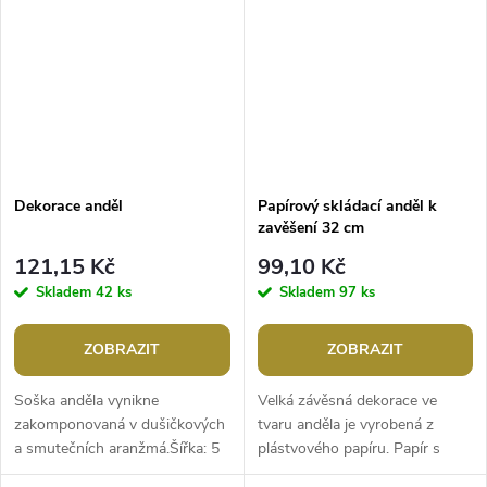
Dekorace anděl
Papírový skládací anděl k
zavěšení 32 cm
121,15 Kč
99,10 Kč
Skladem
42 ks
Skladem
97 ks
ZOBRAZIT
ZOBRAZIT
Soška anděla vynikne
Velká závěsná dekorace ve
zakomponovaná v dušičkových
tvaru anděla je vyrobená z
a smutečních aranžmá.Šířka: 5
plástvového papíru. Papír s
cmVýška: 14,5 cm
mnoha vrstvami při roztažení