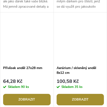
ale jako dárek také vaše blízké.
milým dárkem pro štěstí, jenž
Má jemně zpracované detaily a
se dá využít pro jakoukoliv
dobrou stabilitu.Šířka: 3,5
příležitost. Díky kovovému
cmVýška: 7 cm
poutku se může kamkoliv...
Přívěsek anděl 27x28 mm
Aerárium / skleněný anděl
8x12 cm
64,28 Kč
100,58 Kč
Skladem
90 ks
Skladem
35 ks
ZOBRAZIT
ZOBRAZIT