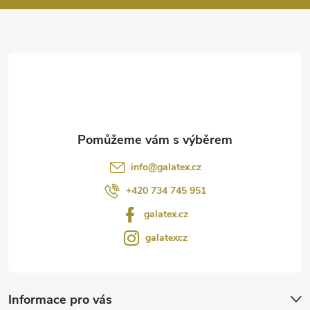
a
t
í
info
@
galatex.cz
+420 734 745 951
galatex.cz
galatexcz
Informace pro vás