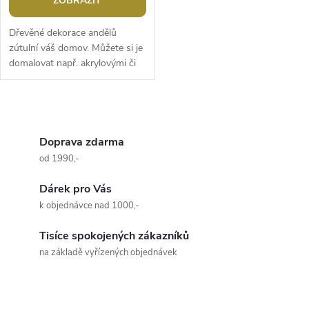
ZOBRAZIT
Dřevěné dekorace andělů
zútulní váš domov. Můžete si je
domalovat např. akrylovými či
temperovými barvami,
popisovači, glitrovými lepidly,
aj....
O
v
Doprava zdarma
od 1990,-
l
Dárek pro Vás
á
k objednávce nad 1000,-
d
Tisíce spokojených zákazníků
a
na základě vyřízených objednávek
c