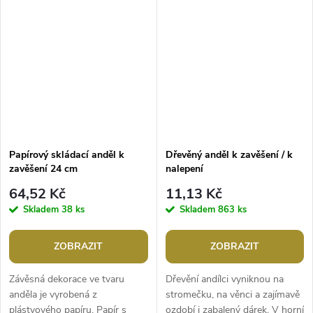
vytváří efekt připomínající včelí...
Papírový skládací anděl k
Dřevěný anděl k zavěšení / k
zavěšení 24 cm
nalepení
64,52 Kč
11,13 Kč
Skladem
38 ks
Skladem
863 ks
ZOBRAZIT
ZOBRAZIT
Závěsná dekorace ve tvaru
Dřevění andílci vyniknou na
anděla je vyrobená z
stromečku, na věnci a zajímavě
plástvového papíru. Papír s
ozdobí i zabalený dárek. V horní