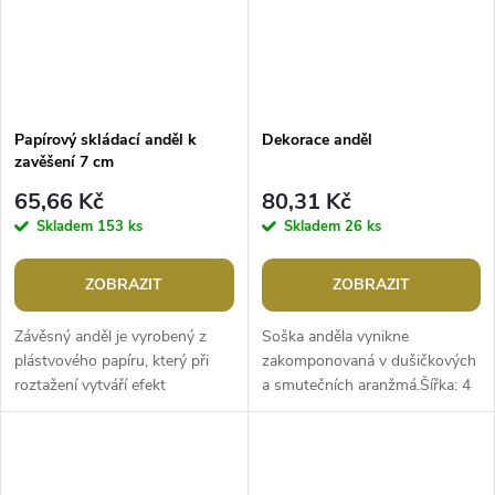
Papírový skládací anděl k
Dekorace anděl
zavěšení 7 cm
65,66 Kč
80,31 Kč
Skladem
153 ks
Skladem
26 ks
ZOBRAZIT
ZOBRAZIT
Závěsný anděl je vyrobený z
Soška anděla vynikne
plástvového papíru, který při
zakomponovaná v dušičkových
roztažení vytváří efekt
a smutečních aranžmá.Šířka: 4
připomínající včelí plástve.
cmVýška: 10 cm
Tento druh papíru má zajímavý
3D...