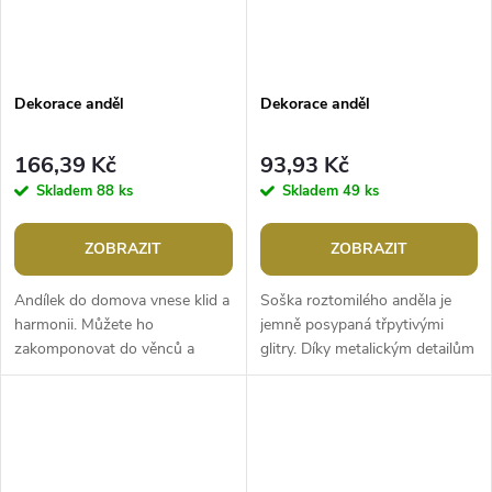
Dekorace anděl
Dekorace anděl
166,39 Kč
93,93 Kč
Skladem
88 ks
Skladem
49 ks
ZOBRAZIT
ZOBRAZIT
Andílek do domova vnese klid a
Soška roztomilého anděla je
harmonii. Můžete ho
jemně posypaná třpytivými
zakomponovat do věnců a
glitry. Díky metalickým detailům
různých aranžmá. Andělíček má
bude působivou dekorací i
nejen dekorativní účel, ale může
dárkem.Šířka: 7 cmVýška: 8,5
také...
cm