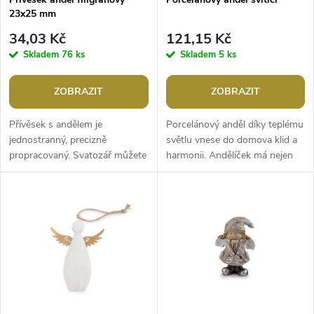
p
23x25 mm
p
r
34,03 Kč
121,15 Kč
r
Skladem
76 ks
Skladem
5 ks
o
o
ZOBRAZIT
ZOBRAZIT
d
d
Přívěsek s andělem je
Porcelánový anděl díky teplému
u
jednostranný, precizně
světlu vnese do domova klid a
propracovaný. Svatozář můžete
harmonii. Andělíček má nejen
u
využít jako průvlek.Šířka: 23
dekorativní účel, ale může také
k
mmVýška: 25 mmPrůvlek: cca
sloužit jako symbol...
k
1,8...
t
t
ů
ů