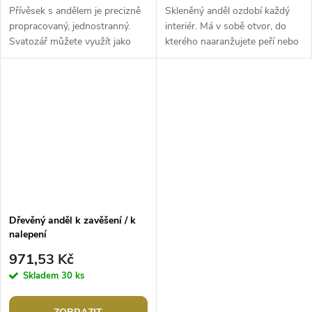
Přívěsek s andělem je precizně
Skleněný anděl ozdobí každý
propracovaný, jednostranný.
interiér. Má v sobě otvor, do
Svatozář můžete využít jako
kterého naaranžujete peří nebo
průvlek.Šířka: 27 mmVýška: 28
oblíbené sukulenty. Díky
mmPrůvlek: 2
plochému dnu má anděl
mmNemagnetický kov
dobrou...
Dřevěný anděl k zavěšení / k
nalepení
971,53 Kč
Skladem
30 ks