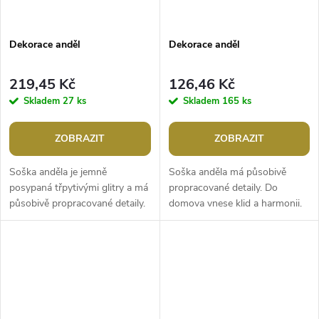
Dekorace anděl
Dekorace anděl
219,45 Kč
126,46 Kč
Skladem
27 ks
Skladem
165 ks
ZOBRAZIT
ZOBRAZIT
Soška anděla je jemně
Soška anděla má působivě
posypaná třpytivými glitry a má
propracované detaily. Do
působivě propracované detaily.
domova vnese klid a harmonii.
Do domova vnáší klid a
Andělíčka můžete
harmonii.Šířka: 8 cmVýška: 10,5
zakomponovat do věnců a
cm
různých aranžmá.Šířka: 4...